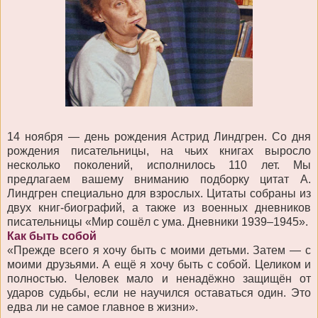
14 ноября — день рождения Астрид Линдгрен. Со дня
рождения писательницы, на чьих книгах выросло
несколько поколений, исполнилось 110 лет. Мы
предлагаем вашему вниманию подборку цитат А.
Линдгрен специально для взрослых. Цитаты собраны из
двух книг-биографий, а также из военных дневников
писательницы «Мир сошёл с ума. Дневники 1939–1945».
Как быть собой
«Прежде всего я хочу быть с моими детьми. Затем — с
моими друзьями. А ещё я хочу быть с собой. Целиком и
полностью. Человек мало и ненадёжно защищён от
ударов судьбы, если не научился оставаться один. Это
едва ли не самое главное в жизни».